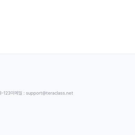
3-123
이메일 :
support@teraclass.net